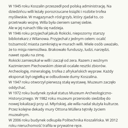
W 1945 roku Koszalin przeszedł pod polską administrację. Na
dziedzińcu willi leżały porozrzucane książki i rozbite trofea
myśliwskie. W magazynach rósł grzyb, który zjadał to, co
przetrwało wojnę. Willa była cieniem samej siebie.
Ale w jej ruinach tliła się nadzieja.
W 1946 roku przyjechał Jakub Rokicki, niepozorny starszy
bibliotekarz z Wilanowa. Przyjechał z jednym celem: ocalić
tożsamość miasta zamkniętą w murach willi. Wiele osób uważało,
że to misja niemożliwa. Brakowało funduszy, ludzi, narzędzi,
nawet opału na zimę.
Rokicki zamieszkał w willi i zaczął od zera. Razem z woźnym
Kazimierzem Piechowskim zbierali ocalałe resztki zbiorów.
Archeologię, mineralogię, trofea z afrykańskich wypraw. Każdy
eksponat był cegiełką w odbudowie dumy Koszalina.
W 1947 roku otworzył pierwszą stałą wystawę. Muzeum zaczęło
oddychać.
W 1972 roku budynek zyskał status Muzeum Archeologiczno-
Historycznego. W 1982 roku muzeum przeniosło siedzibę do
nowej lokalizacji przy ul. Młyńskiej, ale willa nadal służyła kulturze.
Przez kolejne dekady mury Ottona Müllera tętniły życiem
muzealnym.
W 2006 roku budynek odkupiła Politechnika Koszalińska. W 2012
roku nieruchomość trafiła w prywatne ręce.