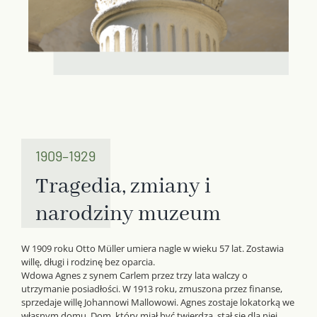
1909–1929
Tragedia, zmiany i
narodziny muzeum
W 1909 roku Otto Müller umiera nagle w wieku 57 lat. Zostawia
willę, długi i rodzinę bez oparcia.
Wdowa Agnes z synem Carlem przez trzy lata walczy o
utrzymanie posiadłości. W 1913 roku, zmuszona przez finanse,
sprzedaje willę Johannowi Mallowowi. Agnes zostaje lokatorką we
własnym domu. Dom, który miał być twierdzą, stał się dla niej