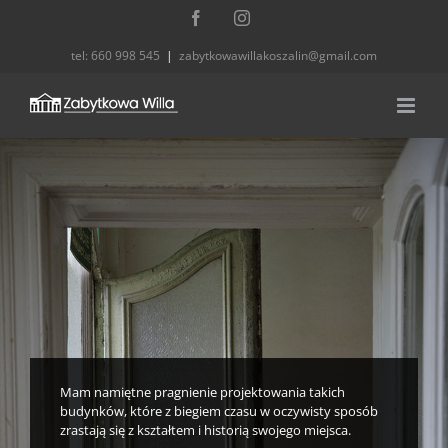
Przejdź
Facebook
Instagram
do
tel: 660 998 545
|
zabytkowawillakoszalin@gmail.com
zawartości
Mam namiętne pragnienie projektowania takich
budynków, które z biegiem czasu w oczywisty sposób
zrastają się z kształtem i historią swojego miejsca.