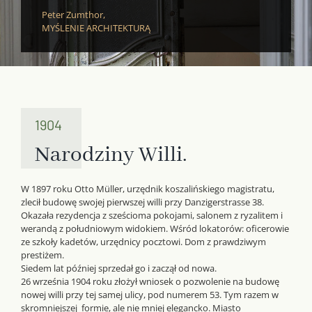
Peter Zumthor,
MYŚLENIE ARCHITEKTURĄ
1904
Narodziny Willi.
W 1897 roku Otto Müller, urzędnik koszalińskiego magistratu,
zlecił budowę swojej pierwszej willi przy Danzigerstrasse 38.
Okazała rezydencja z sześcioma pokojami, salonem z ryzalitem i
werandą z południowym widokiem. Wśród lokatorów: oficerowie
ze szkoły kadetów, urzędnicy pocztowi. Dom z prawdziwym
prestiżem.
Siedem lat później sprzedał go i zaczął od nowa.
26 września 1904 roku złożył wniosek o pozwolenie na budowę
nowej willi przy tej samej ulicy, pod numerem 53. Tym razem w
skromniejszej formie, ale nie mniej elegancko. Miasto