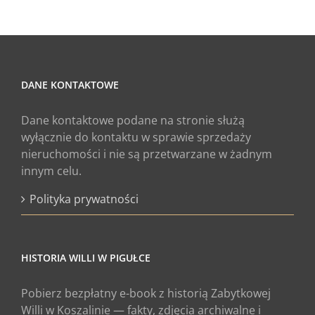
DANE KONTAKTOWE
Dane kontaktowe podane na stronie służą
wyłącznie do kontaktu w sprawie sprzedaży
nieruchomości i nie są przetwarzane w żadnym
innym celu.
Polityka prywatności
HISTORIA WILLI W PIGUŁCE
Pobierz bezpłatny e-book z historią Zabytkowej
Willi w Koszalinie — fakty, zdjęcia archiwalne i