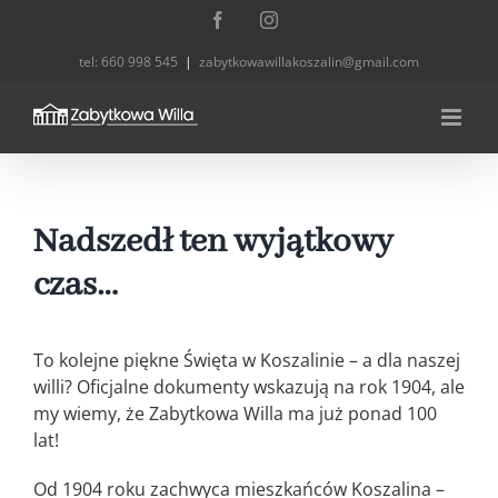
Przejdź
Facebook
Instagram
do
tel: 660 998 545
|
zabytkowawillakoszalin@gmail.com
zawartości
Nadszedł ten wyjątkowy
czas…
To kolejne piękne Święta w Koszalinie – a dla naszej
willi? Oficjalne dokumenty wskazują na rok 1904, ale
my wiemy, że Zabytkowa Willa ma już ponad 100
lat!
Od 1904 roku zachwyca mieszkańców Koszalina –