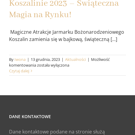
Koszalinie 2023 – Świąteczna
Magia na Rynku!
Magiczne Atrakcje Jarmarku Bożonarodzeniowego
Koszalin zamienia się w bajkową, świąteczną [...]
By
Iwona
|
13 grudnia, 2023
|
Aktualności
|
Możliwość
Jarmark
komentowania
została wyłączona
Bożonarodzeniowy
Czytaj dalej
w
Koszalinie
2023
–
Świąteczna
Magia
na
DANE KONTAKTOWE
Rynku!
Dane kontaktowe podane na stronie służą