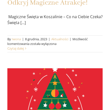
Odkryj Magiczne Atrakcje!
Magiczne Święta w Koszalinie – Co na Ciebie Czeka?
Święta [...]
By
Iwona
|
8 grudnia, 2023
|
Aktualności
|
Możliwość
Koszalin
komentowania
została wyłączona
Świąteczny
Czytaj dalej
Cud!
Odkryj
Magiczne
Atrakcje!
Magiczne Święta w
Zabytkowej Willi Koszalin