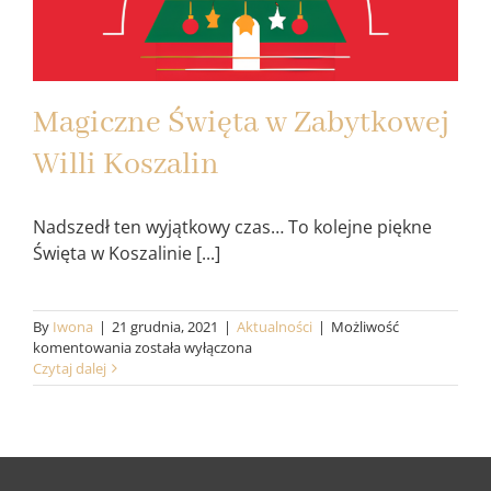
Aktualności
Magiczne Święta w Zabytkowej
Willi Koszalin
Nadszedł ten wyjątkowy czas… To kolejne piękne
Święta w Koszalinie [...]
By
Iwona
|
21 grudnia, 2021
|
Aktualności
|
Możliwość
Magiczne
komentowania
została wyłączona
Święta
Czytaj dalej
w
Zabytkowej
Willi
Koszalin