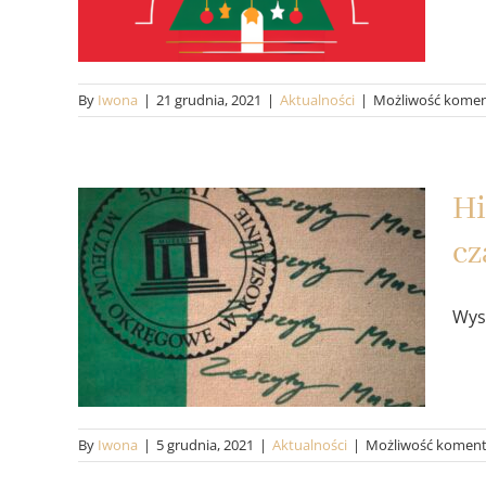
Koszalin
Aktualności
By
Iwona
|
21 grudnia, 2021
|
Aktualności
|
Możliwość kome
Hi
Historia dawnego
cz
budynku muzeum w
Wys
Koszalinie – Część IV:
czasy powojenne
Aktualności
By
Iwona
|
5 grudnia, 2021
|
Aktualności
|
Możliwość komen