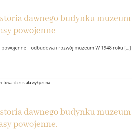
muzeum
w
storia dawnego budynku muzeum w 
Koszalinie
–
asy powojenne
Część
IV:
czasy
powojenne
a powojenne – odbudowa i rozwój muzeum W 1948 roku [...]
Historia
entowania
została wyłączona
dawnego
budynku
muzeum
w
storia dawnego budynku muzeum w 
Koszalinie
–
asy powojenne.
część
III: