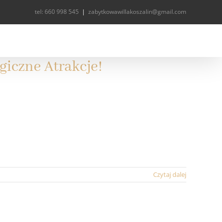
tel: 660 998 545
|
zabytkowawillakoszalin@gmail.com
ORIA
LOKALIZACJA
GALERIA
KONTAKT
giczne Atrakcje!
Czytaj dalej