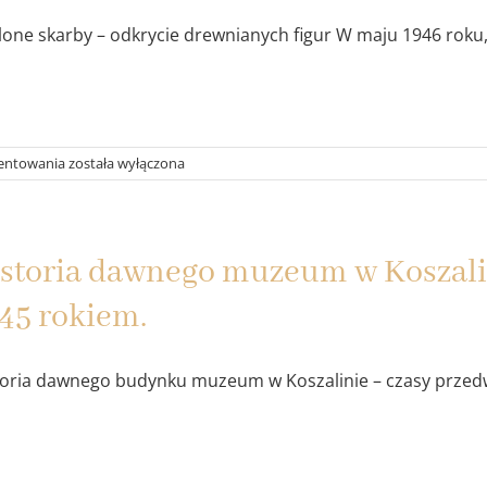
czasy
powojenne
one skarby – odkrycie drewnianych figur W maju 1946 roku, [
Historia
entowania
została wyłączona
dawnego
budynku
muzeum
w
storia dawnego muzeum w Koszali
Koszalinie
–
45 rokiem.
część
II:
czasy
powojenne.
toria dawnego budynku muzeum w Koszalinie – czasy przedw