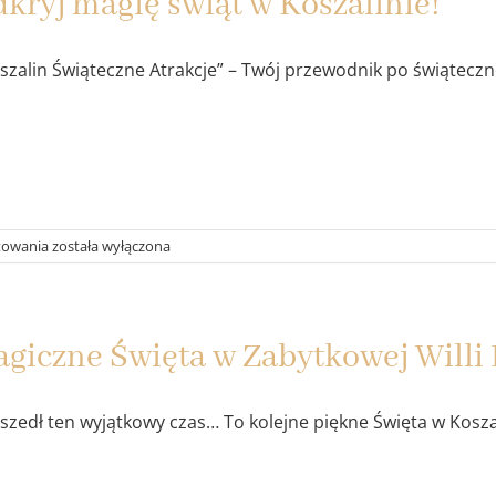
kryj magię świąt w Koszalinie!
zalin Świąteczne Atrakcje” – Twój przewodnik po świątecznej
Odkryj
towania
została wyłączona
magię
świąt
w
Koszalinie!
giczne Święta w Zabytkowej Willi 
zedł ten wyjątkowy czas… To kolejne piękne Święta w Koszali