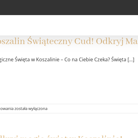
HOME
HIST
szalin Świąteczny Cud! Odkryj Ma
czne Święta w Koszalinie – Co na Ciebie Czeka? Święta [...]
Koszalin
towania
została wyłączona
Świąteczny
Cud!
Odkryj
Magiczne
Atrakcje!