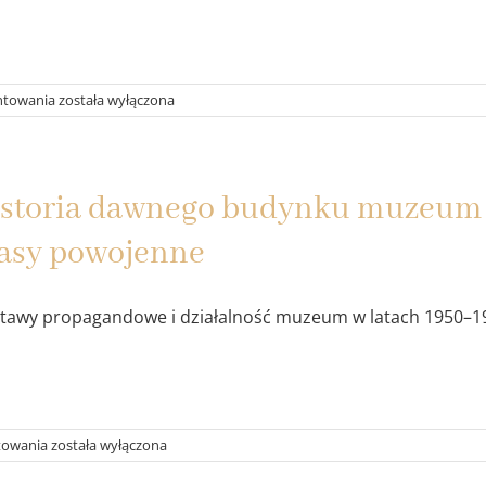
Magiczne
ntowania
została wyłączona
Święta
w
Zabytkowej
Willi
storia dawnego budynku muzeum w
Koszalin
asy powojenne
tawy propagandowe i działalność muzeum w latach 1950–1951
Historia
towania
została wyłączona
dawnego
budynku