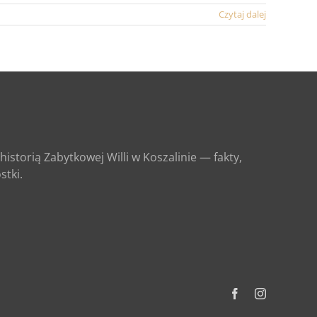
Czytaj dalej
historią Zabytkowej Willi w Koszalinie — fakty,
stki.
Facebook
Instagram