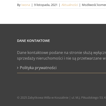
By
Iwona
|
9 listopada, 2021
|
Aktualności
|
Możliwość kome
DANE KONTAKTOWE
Dane kontaktowe podane na stronie służą wyłączn
sprzedaży nieruchomości i nie są przetwarzane w
Polityka prywatności
© 2025 Zabytkowa Willa w Koszalinie | ul. M.J. Piłsudskiego 53, K