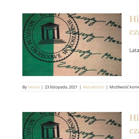
Hi
Historia dawnego
cz
budynku muzeum w
Lat
Koszalinie – część III:
czasy powojenne
Aktualności
By
Iwona
|
23 listopada, 2021
|
Aktualności
|
Możliwość kom
Hi
Historia dawnego
cz