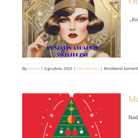
Od
„Kos
Odkryj magię świąt w
Koszalinie!
Aktualności
By
Iwona
|
6 grudnia, 2023
|
Aktualności
|
Możliwość komen
Ma
Magiczne Święta w
Nads
Zabytkowej Willi